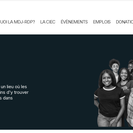
UOI LA MDJ-RDP?
LA CIEC
ÉVÈNEMENTS
EMPLOIS
DONATI
un lieu où les
ins d’y trouver
és dans